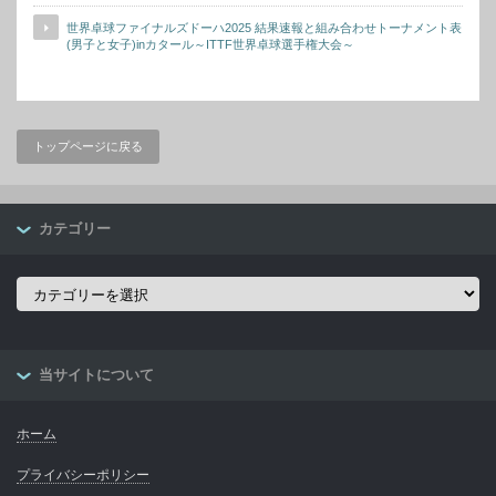
世界卓球ファイナルズドーハ2025 結果速報と組み合わせトーナメント表
(男子と女子)inカタール～ITTF世界卓球選手権大会～
トップページに戻る
カテゴリー
カ
テ
ゴ
リ
ー
当サイトについて
ホーム
プライバシーポリシー