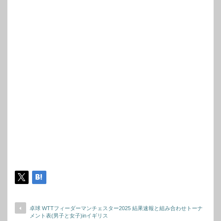
卓球 WTTフィーダーマンチェスター2025 結果速報と組み合わせトーナ
メント表(男子と女子)inイギリス