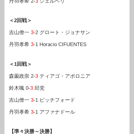
丹羽孝希 2-
3
シェルベリ
＜2回戦＞
吉山僚一
3
-2 グロート・ジョナサン
丹羽孝希
3
-1 Horacio CIFUENTES
＜1回戦＞
森薗政崇 2-
3
ティアゴ・アポロニア
鈴木颯 0-
3
邱党
吉山僚一
3
-1 ピッチフォード
丹羽孝希
3
-1 アファナドール
【準々決勝～決勝】