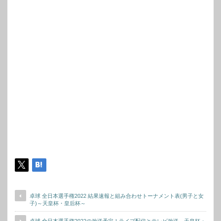
卓球 全日本選手権2022 結果速報と組み合わせトーナメント表(男子と女
子)～天皇杯・皇后杯～
卓球 全日本選手権2022の放送予定！ライブ配信とテレビ放送～天皇杯・