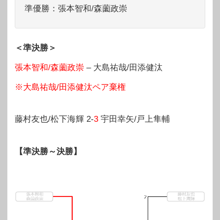
準優勝：張本智和/森薗政崇
＜準決勝＞
張本智和/森薗政崇
– 大島祐哉/田添健汰
※大島祐哉/田添健汰ペア棄権
藤村友也/松下海輝 2-
3
宇田幸矢/戸上隼輔
【準決勝～決勝】