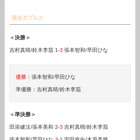
混合ダブルス
＜決勝＞
吉村真晴/鈴木李茄 1-
3
張本智和/早田ひな
優勝
：張本智和/早田ひな
準優勝：吉村真晴/鈴木李茄
＜準決勝＞
田添健汰/張本美和 2-
3
吉村真晴/鈴木李茄
張本智和/早田ひな
3
-1 宇田幸矢/木原美悠