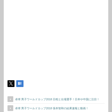
卓球 男子ワールドカップ2018 日程と出場選手！日本や中国に注目！
卓球 男子ワールドカップ2018 張本智和の結果速報と動画！