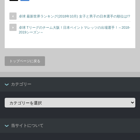
卓球 最新世界ランキング(2018年10月) 女子と男子の日本選手の順位は!?
卓球 Tリーグのチーム大阪！日本ペイントマレッツの出場選手！～2018-
2019シーズン～
トップページに戻る
カテゴリー
カ
テ
ゴ
リ
ー
当サイトについて