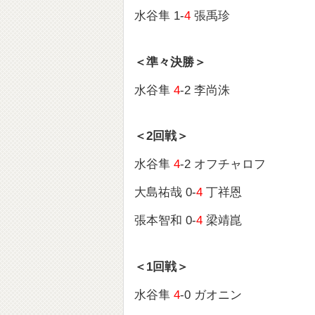
水谷隼 1-
4
張禹珍
＜準々決勝＞
水谷隼
4
-2 李尚洙
＜2回戦＞
水谷隼
4
-2 オフチャロフ
大島祐哉 0-
4
丁祥恩
張本智和 0-
4
梁靖崑
＜1回戦＞
水谷隼
4
-0 ガオニン