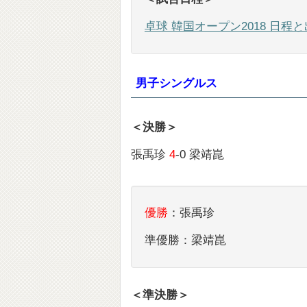
卓球 韓国オープン2018 日程
男子シングルス
＜決勝＞
張禹珍
4
-0 梁靖崑
優勝
：張禹珍
準優勝：梁靖崑
＜準決勝＞