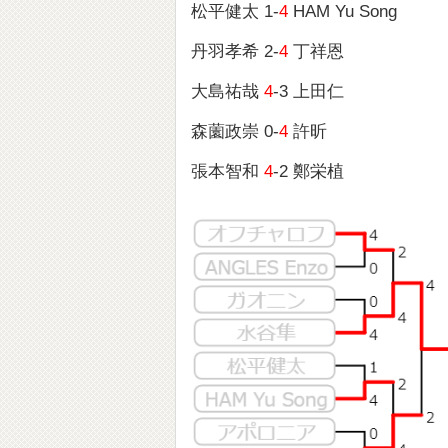
松平健太 1-
4
HAM Yu Song
丹羽孝希 2-
4
丁祥恩
大島祐哉
4
-3 上田仁
森薗政崇 0-
4
許昕
張本智和
4
-2 鄭栄植