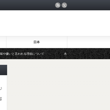
日本
言われる理由について
水谷隼の年収発言「推定1億円！」なぜ卓球選
ジ
は