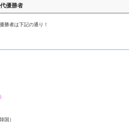
代優勝者
優勝者は下記の通り！
）
韓国）