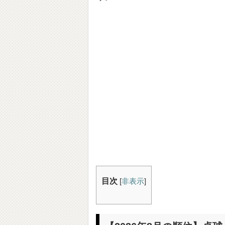
目次
[
非表示
]