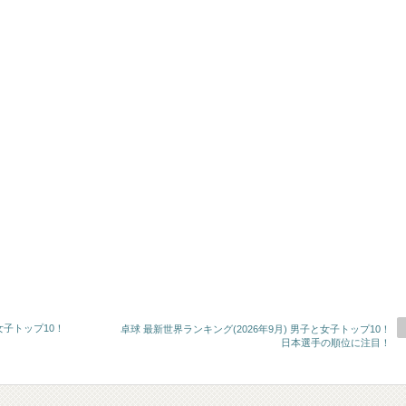
女子トップ10！
卓球 最新世界ランキング(2026年9月) 男子と女子トップ10！
日本選手の順位に注目！