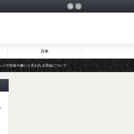
日本
や嫌いと言われる理由について
水谷隼の年収発言「推定1億円！」な
い