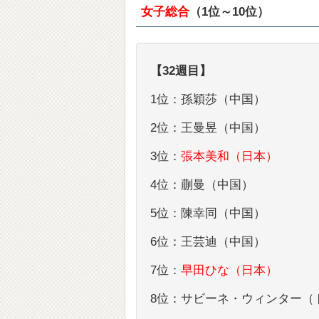
女子総合
（1位～10位）
【32週目】
1位：孫穎莎（中国）
2位：王曼昱（中国）
3位：
張本美和（日本）
4位：蒯曼（中国）
5位：陳幸同（中国）
6位：王芸迪（中国）
7位：
早田ひな（日本）
8位：サビーネ・ウィンター（