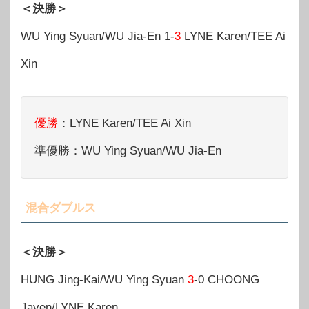
＜決勝＞
WU Ying Syuan/WU Jia-En 1-
3
LYNE Karen/TEE Ai
Xin
優勝
：LYNE Karen/TEE Ai Xin
準優勝：WU Ying Syuan/WU Jia-En
混合ダブルス
＜決勝＞
HUNG Jing-Kai/WU Ying Syuan
3
-0 CHOONG
Javen/LYNE Karen