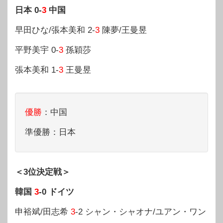
日本 0-
3
中国
早田ひな/張本美和 2-
3
陳夢/王曼昱
平野美宇 0-
3
孫穎莎
張本美和 1-
3
王曼昱
優勝
：中国
準優勝：日本
＜3位決定戦＞
韓国
3
-0 ドイツ
申裕斌/田志希
3
-2 シャン・シャオナ/ユアン・ワン