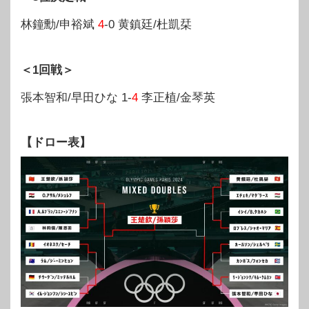
林鐘勳/申裕斌
4
-0 黄鎮廷/杜凱栞
＜1回戦＞
張本智和/早田ひな 1-
4
李正植/金琴英
【ドロー表】