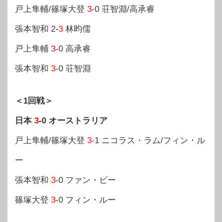
戸上隼輔/篠塚大登
3
-0 荘智淵/高承睿
張本智和 2-
3
林昀儒
戸上隼輔
3
-0 高承睿
張本智和
3
-0 荘智淵
＜1回戦＞
日本
3
-0 オーストラリア
戸上隼輔/篠塚大登
3
-1 ニコラス・ラム/フィン・ル
ー
張本智和
3
-0 ファン・ビー
篠塚大登
3
-0 フィン・ルー