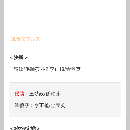
混合ダブルス
＜決勝＞
王楚欽/孫穎莎
4
-2 李正植/金琴英
優勝
：王楚欽/孫穎莎
準優勝：李正植/金琴英
＜3位決定戦＞