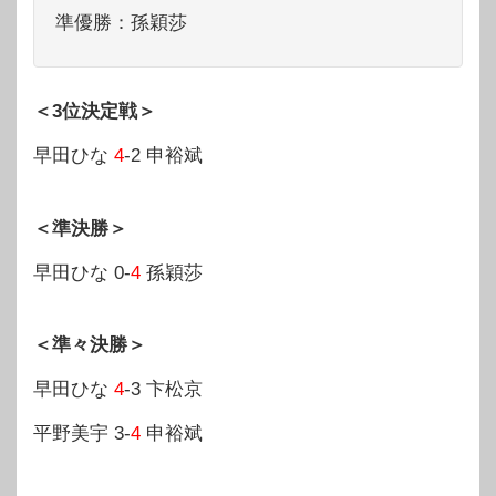
準優勝：孫穎莎
＜3位決定戦＞
早田ひな
4
-2 申裕斌
＜準決勝＞
早田ひな 0-
4
孫穎莎
＜準々決勝＞
早田ひな
4
-3 卞松京
平野美宇 3-
4
申裕斌