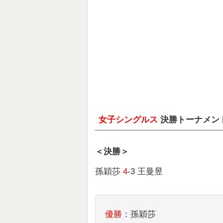
女子シングルス
決勝トーナメント
＜決勝＞
孫穎莎
4
-3 王曼昱
優勝
：孫穎莎