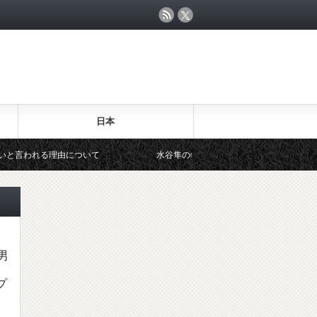
日本
る理由について
水谷隼の年収発言「推定1億円！」なぜ卓球選手はこれ
男
プ