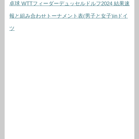
卓球 WTTフィーダーデュッセルドルフ2024 結果速
報と組み合わせトーナメント表(男子と女子)inドイ
ツ