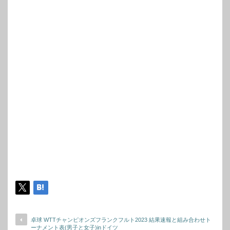
卓球 WTTチャンピオンズフランクフルト2023 結果速報と組み合わせト
ーナメント表(男子と女子)inドイツ