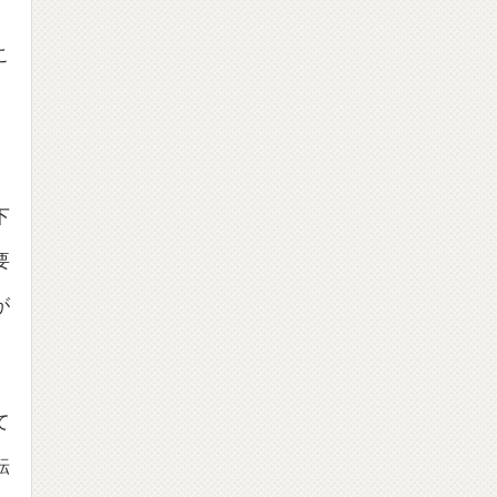
こ
、
下
要
が
て
転