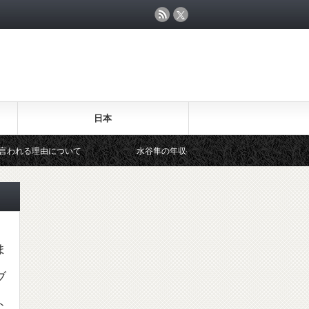
日本
について
水谷隼の年収発言「推定1億円！」なぜ卓球選手はこれほど
ま
ブ
ト