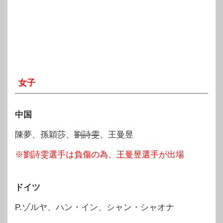
女子
中国
陳夢、孫穎莎、
劉詩雯
、王曼昱
※劉詩雯選手は負傷の為、王曼昱選手が出場
ドイツ
P.ゾルヤ、ハン・イン、シャン・シャオナ