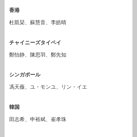
香港
杜凱琹、蘇慧音、李皓晴
チャイニーズタイペイ
鄭怡静、陳思羽、鄭先知
シンガポール
馮天薇、ユ・モンユ、リン・イエ
韓国
田志希、申裕斌、崔孝珠