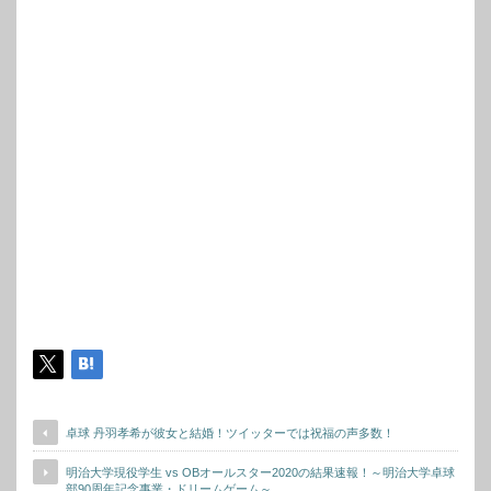
卓球 丹羽孝希が彼女と結婚！ツイッターでは祝福の声多数！
明治大学現役学生 vs OBオールスター2020の結果速報！～明治大学卓球
部90周年記念事業・ドリームゲーム～