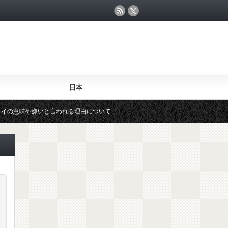
日本
味や嫌いと言われる理由について
水谷隼の年収発言「推定1億円！」