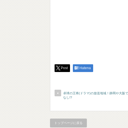
Post
Hatena
卓球の王将(ドラマ)の放送地域！静岡や大阪
なし!?
トップページに戻る