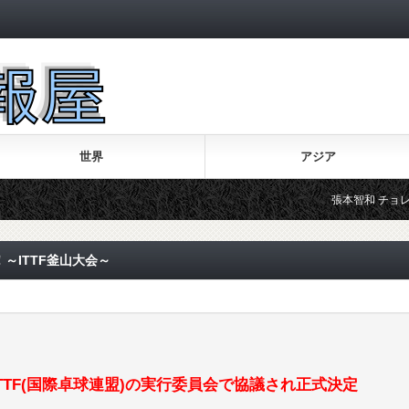
世界
アジア
張本智和 チョレイの意
！～ITTF釜山大会～
たITTF(国際卓球連盟)の実行委員会で協議され正式決定