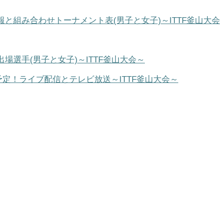
速報と組み合わせトーナメント表(男子と女子)～ITTF釜山大会
出場選手(男子と女子)～ITTF釜山大会～
送予定！ライブ配信とテレビ放送～ITTF釜山大会～