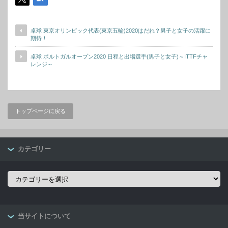
卓球 東京オリンピック代表(東京五輪)2020はだれ？男子と女子の活躍に
期待！
卓球 ポルトガルオープン2020 日程と出場選手(男子と女子)～ITTFチャ
レンジ～
トップページに戻る
カテゴリー
カ
テ
ゴ
リ
ー
当サイトについて