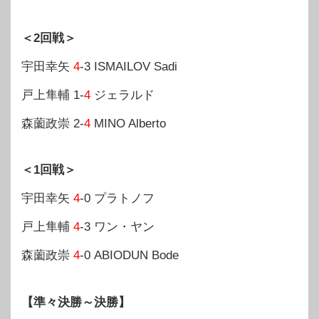
＜2回戦＞
宇田幸矢
4
-3 ISMAILOV Sadi
戸上隼輔 1-
4
ジェラルド
森薗政崇 2-
4
MINO Alberto
＜1回戦＞
宇田幸矢
4
-0 プラトノフ
戸上隼輔
4
-3 ワン・ヤン
森薗政崇
4
-0 ABIODUN Bode
【準々決勝～決勝】