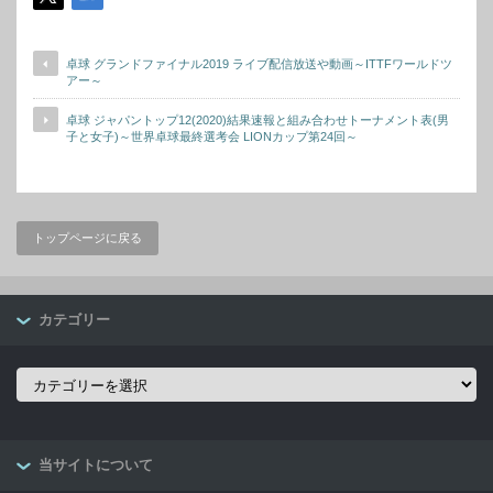
卓球 グランドファイナル2019 ライブ配信放送や動画～ITTFワールドツ
アー～
卓球 ジャパントップ12(2020)結果速報と組み合わせトーナメント表(男
子と女子)～世界卓球最終選考会 LIONカップ第24回～
トップページに戻る
カテゴリー
カ
テ
ゴ
リ
ー
当サイトについて