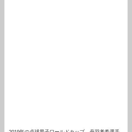
2019年の卓球男子ワールドカップ、丹羽孝希選手