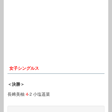
女子シングルス
＜決勝＞
長﨑美柚
4
-2 小塩遥菜