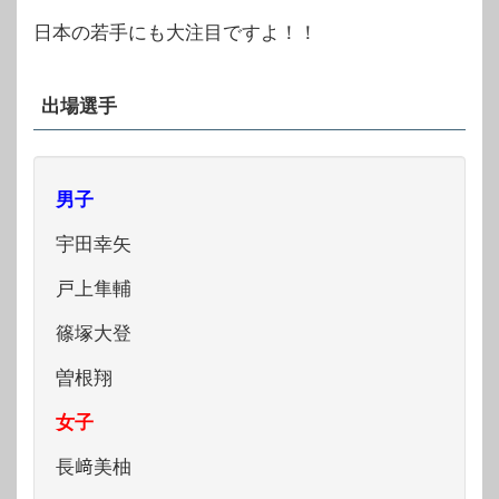
日本の若手にも大注目ですよ！！
出場選手
男子
宇田幸矢
戸上隼輔
篠塚大登
曽根翔
女子
長﨑美柚