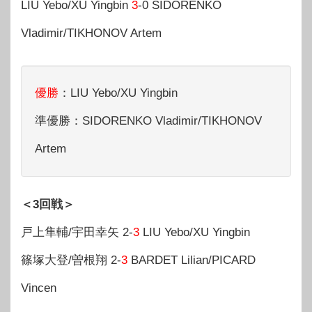
LIU Yebo/XU Yingbin
3
-0 SIDORENKO
Vladimir/TIKHONOV Artem
優勝
：LIU Yebo/XU Yingbin
準優勝：SIDORENKO Vladimir/TIKHONOV
Artem
＜3回戦＞
戸上隼輔/宇田幸矢 2-
3
LIU Yebo/XU Yingbin
篠塚大登/曽根翔 2-
3
BARDET Lilian/PICARD
Vincen