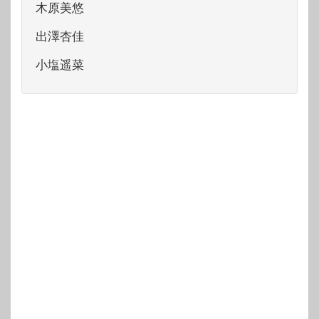
木原美悠
出澤杏佳
小塩遥菜