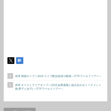
卓球 韓国オープン2019 ライブ配信放送や動画～ITTFワールドツアー～
卓球 オーストラリアオープン2019 結果速報と組み合わせトーナメント
表(男子と女子)～ITTFワールドツアー～