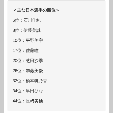
＜主な日本選手の順位＞
6位：石川佳純
8位：伊藤美誠
10位：平野美宇
17位：佐藤瞳
20位：芝田沙季
26位：加藤美優
32位：橋本帆乃香
34位：早田ひな
44位：長﨑美柚