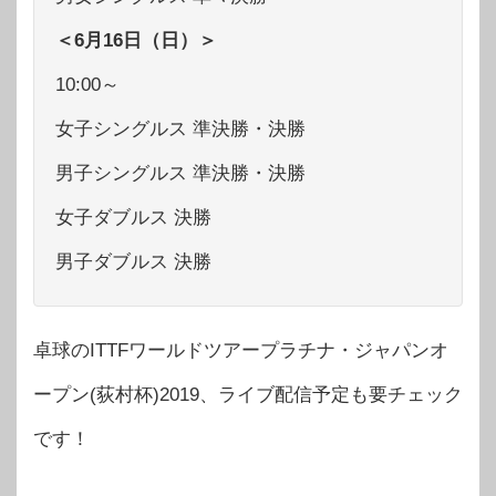
＜6月16日（日）＞
10:00～
女子シングルス 準決勝・決勝
男子シングルス 準決勝・決勝
女子ダブルス 決勝
男子ダブルス 決勝
卓球のITTFワールドツアープラチナ・ジャパンオ
ープン(荻村杯)2019、ライブ配信予定も要チェック
です！