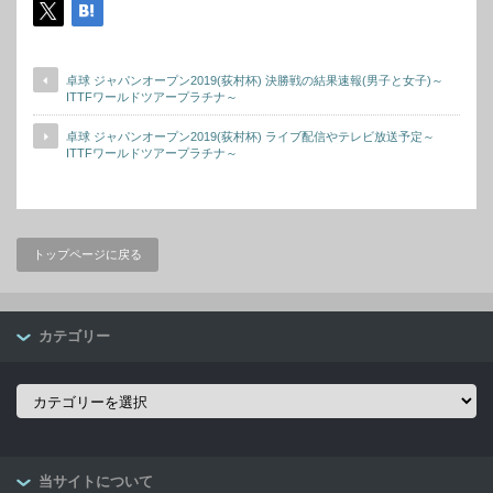
卓球 ジャパンオープン2019(荻村杯) 決勝戦の結果速報(男子と女子)～
ITTFワールドツアープラチナ～
卓球 ジャパンオープン2019(荻村杯) ライブ配信やテレビ放送予定～
ITTFワールドツアープラチナ～
トップページに戻る
カテゴリー
カ
テ
ゴ
リ
ー
当サイトについて