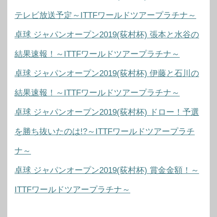
テレビ放送予定～ITTFワールドツアープラチナ～
卓球 ジャパンオープン2019(荻村杯) 張本と水谷の
結果速報！～ITTFワールドツアープラチナ～
卓球 ジャパンオープン2019(荻村杯) 伊藤と石川の
結果速報！～ITTFワールドツアープラチナ～
卓球 ジャパンオープン2019(荻村杯) ドロー！予選
を勝ち抜いたのは!?～ITTFワールドツアープラチ
ナ～
卓球 ジャパンオープン2019(荻村杯) 賞金金額！～
ITTFワールドツアープラチナ～