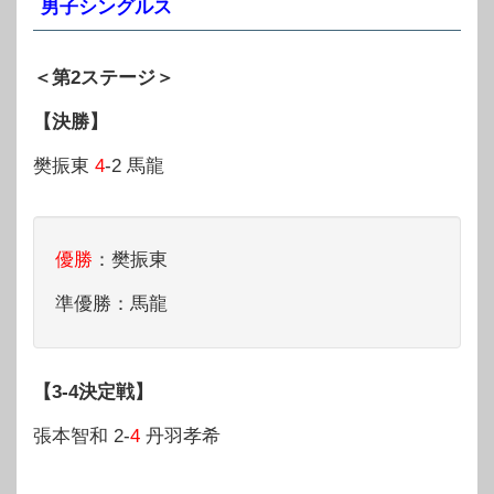
男子シングルス
＜第2ステージ＞
【決勝】
樊振東
4
-2 馬龍
優勝
：樊振東
準優勝：馬龍
【3-4決定戦】
張本智和 2-
4
丹羽孝希