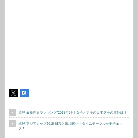
卓球 最新世界ランキング(2019年5月) 女子と男子の日本選手の順位は!?
卓球 アジアカップ2019 日程と出場選手！タイムテーブルを要チェッ
ク！