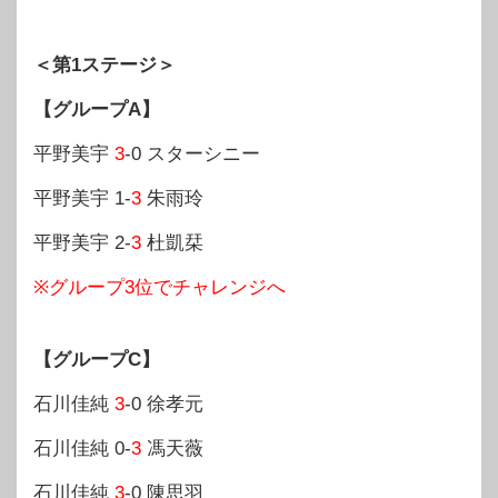
＜第1ステージ＞
【グループA】
平野美宇
3
-0 スターシニー
平野美宇 1-
3
朱雨玲
平野美宇 2-
3
杜凱栞
※グループ3位でチャレンジへ
【グループC】
石川佳純
3
-0 徐孝元
石川佳純 0-
3
馮天薇
石川佳純
3
-0 陳思羽